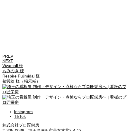
PREV
NEXT
Vivamall 様
もみのき 様
Respire Fujimidai 様
都営線 様（掲示板）
Instagram
TikTok
株式会社プロ匠栄房
〒335-0038 埼玉県戸田市美女木北2-4-12