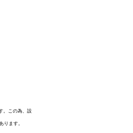
ます。この為、設
」であります。