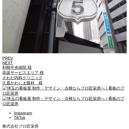
PREV
NEXT
利根中央病院 様
高坂サービスエリア 様
さわだ内科クリニック
久喜かわしま眼科 様
Instagram
TikTok
株式会社プロ匠栄房