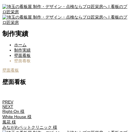
制作実績
ホーム
制作実績
壁面看板
壁面看板
壁面看板
壁面看板
PREV
NEXT
Right-On 様
White House 様
風花 様
みながわペットクリニック 様