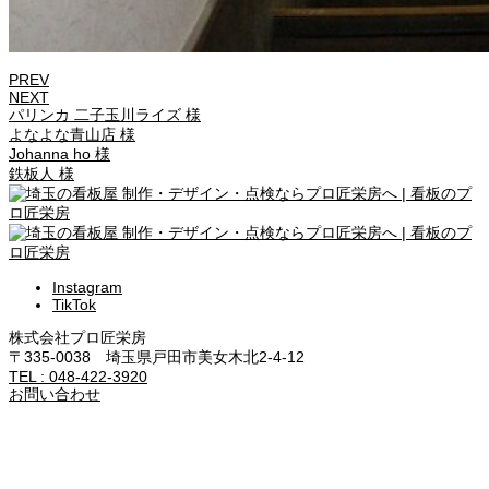
PREV
NEXT
パリンカ 二子玉川ライズ 様
よなよな青山店 様
Johanna ho 様
鉄板人 様
Instagram
TikTok
株式会社プロ匠栄房
〒335-0038 埼玉県戸田市美女木北2-4-12
TEL : 048-422-3920
お問い合わせ