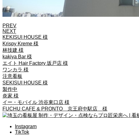
PREV
NEXT
KEKISUI HOUSE 様
Krispy Kreme 様
林技建 様
kakiya Bar 様
エイト Hair Factory 坂戸店 様
ワンカラ 様
注意看板
SEKISUI HOUSE 様
製作中
炎家 様
イー・モバイル 渋谷東口店 様
FUCHU CAFE & PRONTO 京王府中駅店 様
Instagram
TikTok