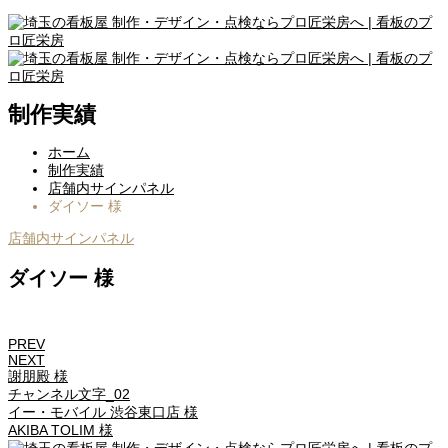
制作実績
ホーム
制作実績
店舗内サインパネル
ダイソー 様
店舗内サインパネル
ダイソー 様
PREV
NEXT
謝朋殿 様
チャンネル文字_02
イー・モバイル 渋谷東口店 様
AKIBA TOLIM 様