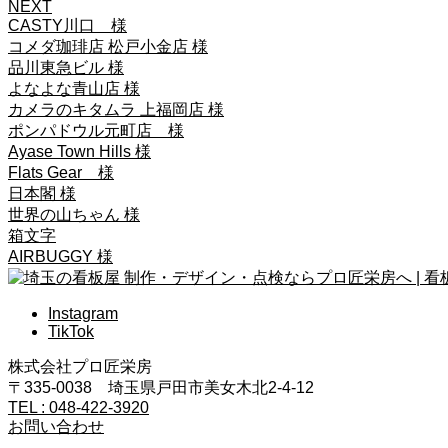
NEXT
CASTY川口 様
コメダ珈琲店 松戸小金店 様
品川東急ビル 様
よなよな青山店 様
カメラのキタムラ 上福岡店 様
ポンパドウル元町店 様
Ayase Town Hills 様
Flats Gear 様
日本閣 様
世界の山ちゃん 様
箱文字
AIRBUGGY 様
Instagram
TikTok
株式会社プロ匠栄房
〒335-0038 埼玉県戸田市美女木北2-4-12
TEL : 048-422-3920
お問い合わせ