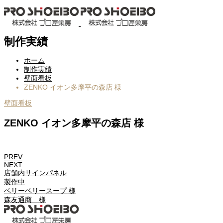
制作実績
ホーム
制作実績
壁面看板
ZENKO イオン多摩平の森店 様
壁面看板
ZENKO イオン多摩平の森店 様
PREV
NEXT
店舗内サインパネル
製作中
ベリーベリースープ 様
森友通商 様